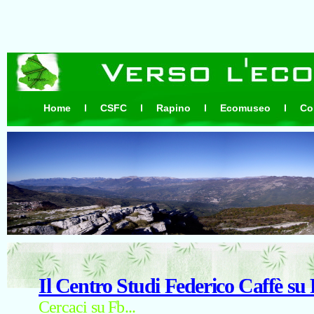
Home
CSFC
Rapino
Ecomuseo
Co
Il Centro Studi Federico Caffè su
Cercaci su Fb...