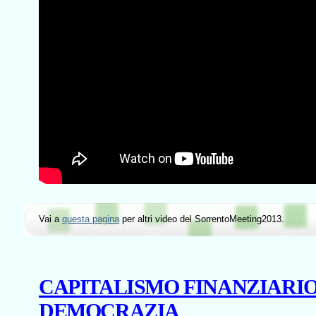
Vai a
questa pagina
per altri video del SorrentoMeeting2013.
CAPITALISMO FINANZIARIO
DEMOCRAZIA